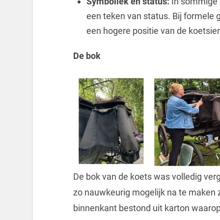
Symboliek en status:
In sommige g
een teken van status. Bij formele
een hogere positie van de koetsie
De bok
De bok van de koets was volledig ve
zo nauwkeurig mogelijk na te maken z
binnenkant bestond uit karton waarop 