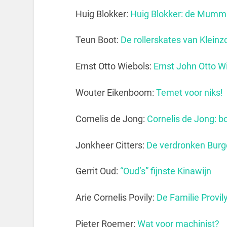
Huig Blokker:
Huig Blokker: de Mumm
Teun Boot:
De rollerskates van Klein
Ernst Otto Wiebols:
Ernst John Otto 
Wouter Eikenboom:
Temet voor niks!
Cornelis de Jong:
Cornelis de Jong: b
Jonkheer Citters:
De verdronken Bur
Gerrit Oud:
“Oud’s” fijnste Kinawijn
Arie Cornelis Povily:
De Familie Provil
Pieter Roemer:
Wat voor machinist?