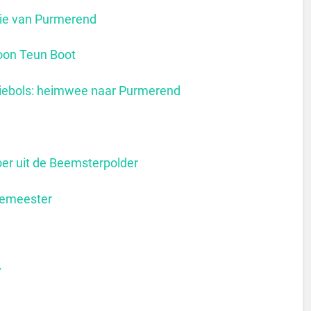
ie van Purmerend
zoon Teun Boot
Wiebols: heimwee naar Purmerend
oer uit de Beemsterpolder
gemeester
y